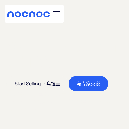
进军乌拉圭市场：拉丁
美洲的跨境门户
Start Selling in 乌拉圭
与专家交谈
开启拉美地区数字化程度最高、最开放的经济体之一。入
驻nocnoc大型电商平台销售，触达那些习惯跨境购物的
乌拉圭消费者。