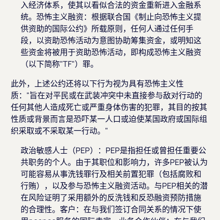
入经济体系，使其以看似合法的资金重新进入金融系
统。恐怖主义融资：根据联合国《制止向恐怖主义提
供资助的国际公约》所载原则，任何人通过任何手
段，以资助恐怖活动为意图协助筹集资金，或明知这
些资金将被用于资助恐怖活动，即构成恐怖主义融资
（以下简称"TF"）罪。
此外，上述公约还将以下行为视为具有恐怖主义性
质："旨在对平民或在武装冲突中未直接参与敌对行动的
任何其他人造成死亡或严重身体伤害的犯罪，其目的按其
性质或背景而言是恐吓某一人口或迫使某国政府或国际组
织采取或不采取某一行动。"
政治敏感人士（PEP）：PEP是指担任或曾担任重要公
共职务的个人。由于其职位和影响力，许多PEP被认为
可能容易从事洗钱罪行及相关前置犯罪（包括腐败和
行贿），以及参与恐怖主义融资活动。与PEP相关的潜
在风险证明了采用额外的反洗钱和反恐融资预防措施
的合理性。客户：在与我们签订合同关系的情况下使