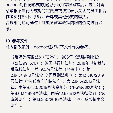
nocnoc对任何形式的报复行为持零容忍态度，包括对善
意举报不当行为或对特定做法或决定表示关切的员工和合
作者实施恐吓、排斥、羞辱或其他形式的骚扰。
合规部门也可通过上述渠道就本政策内容的查询进行联
系。
10. 参考文件
除内部政策外，nocnoc还将以下文件作为参考：
《反海外腐败法》(FCPA)；1986年《洗钱控制法》
（公法99-570）；英国《行贿法》；2018年《制裁与
反洗钱法》；第19.574号法律（乌拉圭）；第
2,848/1940号法令（"巴西刑法典"）；第13.810/2019
号法律（"洗钱资产冻结法"）；第12.846/2013号法
律，由第8.420/2015号法令规范（"巴西反腐败法"）；
第9.613/1998号法律，由第12.683/12号法律修订（"反
洗钱法"）；第13.260/2016号法律（"巴西反恐怖主义
法"）。